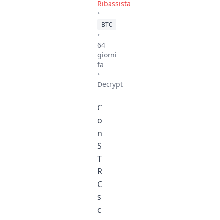
Ribassista
•
BTC
•
64
giorni
fa
•
Decrypt
C
o
n
S
T
R
C
s
c