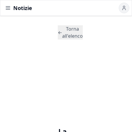
Notizie
Torna
←
all'elenco
La