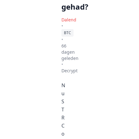
gehad?
Dalend
•
BTC
•
66
dagen
geleden
•
Decrypt
N
u
S
T
R
C
o