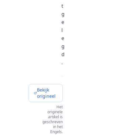
t
g
e
l
e
g
d
.
Bekijk
origineel
Het
originele
artikel is
geschreven
in het
Engels.