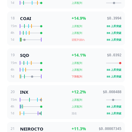
1d
上昇配列
COAI
+
14.9
%
18
$0.3994
15m
上昇配列
BB 上昇突破
4h
上昇配列
BB 上昇突破
1d
逆配列崩れ
BB 上昇突破
SQD
+
14.1
%
19
$0.0392
15m
上昇配列
4h
上昇配列
BB 上昇突破
1d
下降配列
BB 上昇突破
INX
+
12.2
%
20
$0.008488
15m
上昇配列
4h
上昇配列
BB 上昇突破
1d
混在
BB 上昇突破
NEIROCTO
+
11.3
%
21
$0.00007345