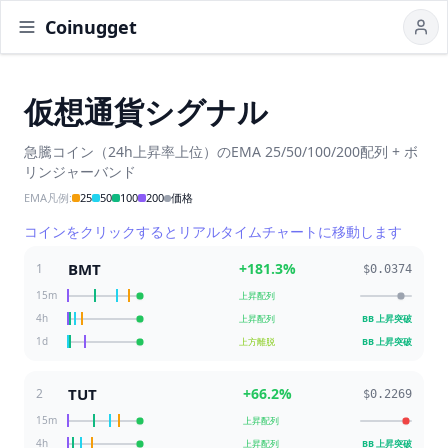
Coinugget
仮想通貨シグナル
急騰コイン（24h上昇率上位）のEMA 25/50/100/200配列 + ボ
リンジャーバンド
EMA凡例
:
25
50
100
200
価格
コインをクリックするとリアルタイムチャートに移動します
BMT
+
181.3
%
1
$0.0374
15m
上昇配列
4h
上昇配列
BB 上昇突破
1d
上方離脱
BB 上昇突破
TUT
+
66.2
%
2
$0.2269
15m
上昇配列
4h
上昇配列
BB 上昇突破