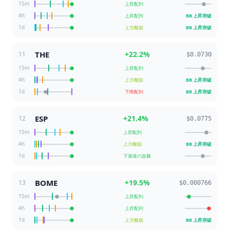
15m
上昇配列
4h
上昇配列
BB 上昇突破
1d
上方離脱
BB 上昇突破
THE
+
22.2
%
11
$0.0730
15m
上昇配列
4h
上方離脱
BB 上昇突破
1d
下降配列
BB 上昇突破
ESP
+
21.4
%
12
$0.0775
15m
上昇配列
4h
上方離脱
BB 上昇突破
1d
下落後の急騰
BOME
+
19.5
%
13
$0.000766
15m
上昇配列
4h
上昇配列
1d
上方離脱
BB 上昇突破