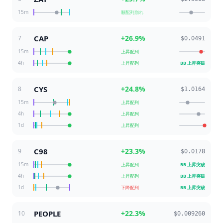
15m
順配列崩れ
CAP
+
26.9
%
7
$0.0491
15m
上昇配列
4h
上昇配列
BB 上昇突破
CYS
+
24.8
%
8
$1.0164
15m
上昇配列
4h
上昇配列
1d
上昇配列
C98
+
23.3
%
9
$0.0178
15m
上昇配列
BB 上昇突破
4h
上昇配列
BB 上昇突破
1d
下降配列
BB 上昇突破
PEOPLE
+
22.3
%
10
$0.009260