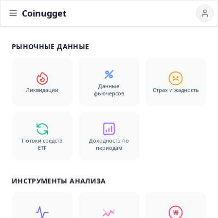
Coinugget
РЫНОЧНЫЕ ДАННЫЕ
Данные
Ликвидации
Страх и жадность
фьючерсов
Потоки средств
Доходность по
ETF
периодам
ИНСТРУМЕНТЫ АНАЛИЗА
₩