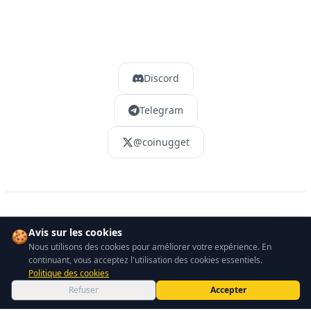
Discord
Telegram
@coinugget
©
2026
Coinugget. All rights reserved.
Avis sur les cookies
🍪
Nous utilisons des cookies pour améliorer votre expérience. En
continuant, vous acceptez l'utilisation des cookies essentiels.
Politique des cookies
Refuser
Accepter
Accueil
Communauté
Explorer
Actualités
Plus