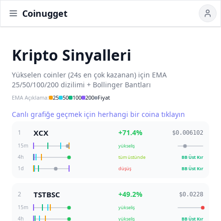
Coinugget
Kripto Sinyalleri
Yükselen coinler (24s en çok kazanan) için EMA
25/50/100/200 dizilimi + Bollinger Bantları
EMA Açıklama
:
25
50
100
200
Fiyat
Canlı grafiğe geçmek için herhangi bir coina tıklayın
XCX
+
71.4
%
1
$0.006102
15m
yükseliş
4h
tüm üstünde
BB Üst Kır
1d
düşüş
BB Üst Kır
TSTBSC
+
49.2
%
2
$0.0228
15m
yükseliş
4h
yükseliş
BB Üst Kır