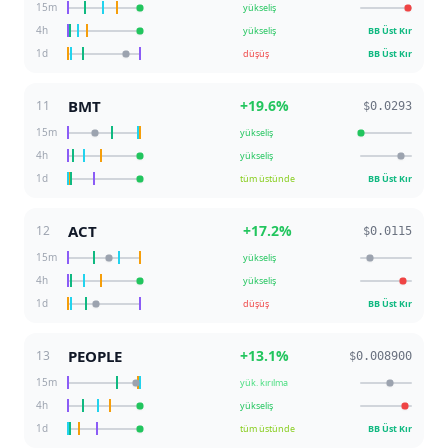
15m
yükseliş
4h
yükseliş
BB Üst Kır
1d
düşüş
BB Üst Kır
BMT
+
19.6
%
11
$0.0293
15m
yükseliş
4h
yükseliş
1d
tüm üstünde
BB Üst Kır
ACT
+
17.2
%
12
$0.0115
15m
yükseliş
4h
yükseliş
1d
düşüş
BB Üst Kır
PEOPLE
+
13.1
%
13
$0.008900
15m
yük. kırılma
4h
yükseliş
1d
tüm üstünde
BB Üst Kır