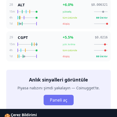
ALT
+
6.0
%
28
$0.006321
15m
yükseliş
4h
tüm üstünde
BB Üst Kır
1d
düşüş
CGPT
+
5.5
%
29
$0.0216
15m
yük. kırılma
4h
tüm üstünde
1d
düşüş
BB Üst Kır
Anlık sinyalleri görüntüle
Piyasa nabzını şimdi yakalayın — Coinugget'te.
Paneli aç
Çerez Bildirimi
🍪