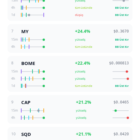
15m
yükseliş
4h
tüm üstünde
BB Üst Kır
1d
düşüş
BB Üst Kır
MY
+
24.4
%
7
$0.3670
15m
yükseliş
BB Üst Kır
4h
tüm üstünde
BB Üst Kır
BOME
+
22.4
%
8
$0.000813
15m
yükseliş
4h
yükseliş
1d
tüm üstünde
BB Üst Kır
CAP
+
21.2
%
9
$0.0465
15m
yükseliş
4h
yükseliş
SQD
+
21.1
%
10
$0.0420