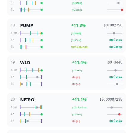
4h
yükseliş
1d
yükseliş
PUMP
+
11.8
%
18
$0.002796
15m
yükseliş
4h
yükseliş
BB Üst Kır
1d
tüm üstünde
BB Üst Kır
WLD
+
11.4
%
19
$0.3446
15m
yükseliş
4h
düşüş
BB Üst Kır
1d
düşüş
NEIRO
+
11.1
%
20
$0.00007238
15m
yük. kırılma
4h
yükseliş
1d
düşüş
BB Üst Kır