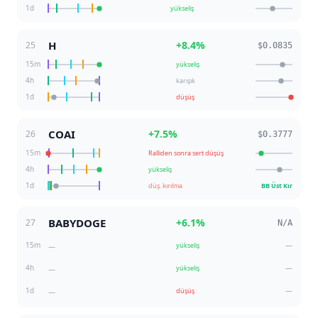
1d
yükseliş
H
+
8.4
%
25
$0.0835
15m
yükseliş
4h
karışık
1d
düşüş
COAI
+
7.5
%
26
$0.3777
15m
Ralliden sonra sert düşüş
4h
yükseliş
1d
düş. kırılma
BB Üst Kır
BABYDOGE
+
6.1
%
27
N/A
15m
—
yükseliş
—
4h
—
yükseliş
—
1d
—
düşüş
—