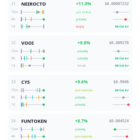
NEIROCTO
+
11.0
%
21
$0.00007232
15m
yük. kırılma
4h
yükseliş
1d
düşüş
BB Üst Kır
VOOI
+
9.8
%
22
$0.009278
15m
yükseliş
4h
yükseliş
BB Üst Kır
1d
karışık
BB Üst Kır
CYS
+
9.6
%
23
$0.9946
15m
tüm üstünde
BB Üst Kır
4h
yükseliş
1d
yükseliş
FUNTOKEN
+
8.7
%
24
$0.004524
15m
yükseliş
4h
tüm üstünde