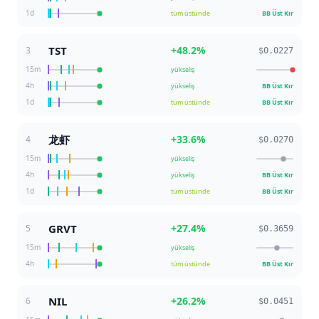
1d
tüm üstünde
BB Üst Kır
TST
+
48.2
%
3
$0.0227
15m
yükseliş
4h
yükseliş
BB Üst Kır
1d
tüm üstünde
BB Üst Kır
龙虾
+
33.6
%
4
$0.0270
15m
yükseliş
4h
yükseliş
BB Üst Kır
1d
tüm üstünde
BB Üst Kır
GRVT
+
27.4
%
5
$0.3659
15m
yükseliş
4h
tüm üstünde
BB Üst Kır
NIL
+
26.2
%
6
$0.0451