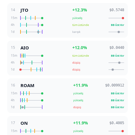
JTO
+
12.3
%
14
$0.5748
15m
yükseliş
4h
tüm üstünde
BB Üst Kır
1d
karışık
AIO
+
12.0
%
15
$0.0440
15m
tüm üstünde
BB Üst Kır
4h
düşüş
1d
düşüş
ROAM
+
11.9
%
16
$0.009912
15m
yükseliş
BB Üst Kır
4h
yükseliş
BB Üst Kır
1d
düşüş
BB Üst Kır
ON
+
11.9
%
17
$0.4005
15m
yükseliş