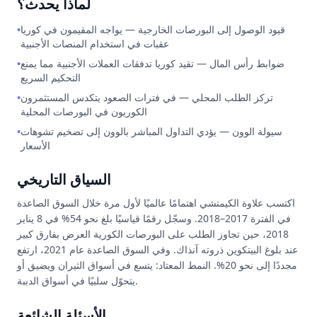
لماذا يحدث؟
قيود الوصول إلى البورصات الخارجية — يواجه المقيمون في كوريا
•
عقبات في استخدام المنصات الأجنبية
ضوابط رأس المال — تقيد كوريا تدفقات العملات الأجنبية مما يمنع
•
التحكيم السريع
تركز الطلب المحلي — في فترات الصعود يتكدس المستثمرون
•
الكوريون في البورصات المحلية
سيولة الوون — يؤدي التداول المباشر بالوون إلى تضخيم تشوهات
•
الأسعار
السياق التاريخي
اكتسب علاوة الكيمتشي اهتمامًا عالميًا لأول مرة خلال السوق الصاعدة
في الفترة 2017–2018. وسجّل رقمًا قياسيًا بلغ نحو 54% في 8 يناير
2018، حين تجاوز الطلب على البورصات الكورية العرض بفارق كبير
عند بلوغ البيتكوين ذروته آنذاك. وفي السوق الصاعدة عام 2021، ارتفع
مجددًا إلى نحو 20%. النمط المعتاد: يتسع في أسواق الثيران ويضيق أو
يتحوّل سلبيًا في أسواق الدببة.
الأسئلة الشائعة