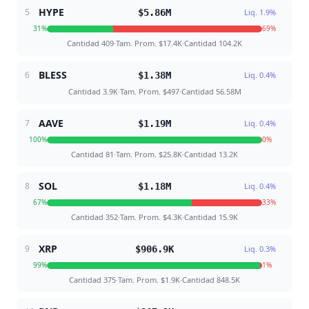
HYPE
5
$5.86M
Liq.
1.9
%
31
%
69
%
Cantidad
409
·
Tam. Prom.
$17.4K
·
Cantidad
104.2K
BLESS
6
$1.38M
Liq.
0.4
%
Cantidad
3.9K
·
Tam. Prom.
$497
·
Cantidad
56.58M
AAVE
7
$1.19M
Liq.
0.4
%
100
%
0
%
Cantidad
81
·
Tam. Prom.
$25.8K
·
Cantidad
13.2K
SOL
8
$1.18M
Liq.
0.4
%
67
%
33
%
Cantidad
352
·
Tam. Prom.
$4.3K
·
Cantidad
15.9K
XRP
9
$906.9K
Liq.
0.3
%
99
%
1
%
Cantidad
375
·
Tam. Prom.
$1.9K
·
Cantidad
848.5K