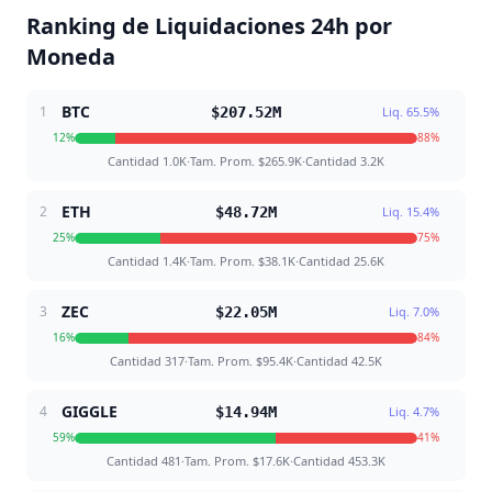
Ranking de Liquidaciones 24h por
Moneda
BTC
1
$207.52M
Liq.
65.5
%
12
%
88
%
Cantidad
1.0K
·
Tam. Prom.
$265.9K
·
Cantidad
3.2K
ETH
2
$48.72M
Liq.
15.4
%
25
%
75
%
Cantidad
1.4K
·
Tam. Prom.
$38.1K
·
Cantidad
25.6K
ZEC
3
$22.05M
Liq.
7.0
%
16
%
84
%
Cantidad
317
·
Tam. Prom.
$95.4K
·
Cantidad
42.5K
GIGGLE
4
$14.94M
Liq.
4.7
%
59
%
41
%
Cantidad
481
·
Tam. Prom.
$17.6K
·
Cantidad
453.3K