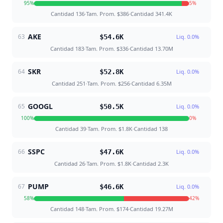
95
%
5
%
Cantidad
136
·
Tam. Prom.
$386
·
Cantidad
341.4K
AKE
63
$54.6K
Liq.
0.0
%
Cantidad
183
·
Tam. Prom.
$336
·
Cantidad
13.70M
SKR
64
$52.8K
Liq.
0.0
%
Cantidad
251
·
Tam. Prom.
$256
·
Cantidad
6.35M
GOOGL
65
$50.5K
Liq.
0.0
%
100
%
0
%
Cantidad
39
·
Tam. Prom.
$1.8K
·
Cantidad
138
SSPC
66
$47.6K
Liq.
0.0
%
Cantidad
26
·
Tam. Prom.
$1.8K
·
Cantidad
2.3K
PUMP
67
$46.6K
Liq.
0.0
%
58
%
42
%
Cantidad
148
·
Tam. Prom.
$174
·
Cantidad
19.27M