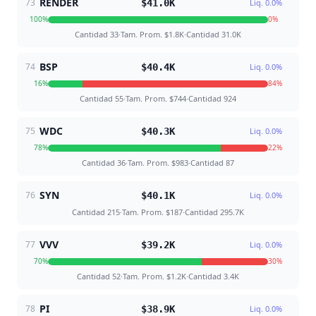
RENDER
73
$41.0K
Liq.
0.0
%
100
%
0
%
Cantidad
33
·
Tam. Prom.
$1.8K
·
Cantidad
31.0K
BSP
74
$40.4K
Liq.
0.0
%
16
%
84
%
Cantidad
55
·
Tam. Prom.
$744
·
Cantidad
924
WDC
75
$40.3K
Liq.
0.0
%
78
%
22
%
Cantidad
36
·
Tam. Prom.
$983
·
Cantidad
87
SYN
76
$40.1K
Liq.
0.0
%
Cantidad
215
·
Tam. Prom.
$187
·
Cantidad
295.7K
VVV
77
$39.2K
Liq.
0.0
%
70
%
30
%
Cantidad
52
·
Tam. Prom.
$1.2K
·
Cantidad
3.4K
PI
78
$38.9K
Liq.
0.0
%