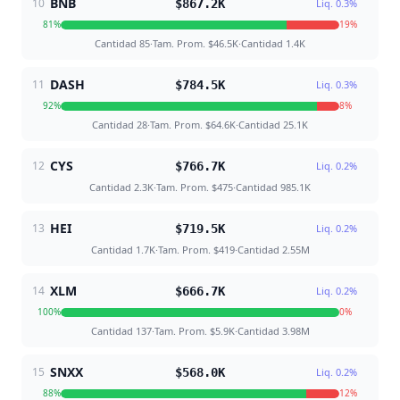
BNB
10
$867.2K
Liq.
0.3
%
81
%
19
%
Cantidad
85
·
Tam. Prom.
$46.5K
·
Cantidad
1.4K
DASH
11
$784.5K
Liq.
0.3
%
92
%
8
%
Cantidad
28
·
Tam. Prom.
$64.6K
·
Cantidad
25.1K
CYS
12
$766.7K
Liq.
0.2
%
Cantidad
2.3K
·
Tam. Prom.
$475
·
Cantidad
985.1K
HEI
13
$719.5K
Liq.
0.2
%
Cantidad
1.7K
·
Tam. Prom.
$419
·
Cantidad
2.55M
XLM
14
$666.7K
Liq.
0.2
%
100
%
0
%
Cantidad
137
·
Tam. Prom.
$5.9K
·
Cantidad
3.98M
SNXX
15
$568.0K
Liq.
0.2
%
88
%
12
%