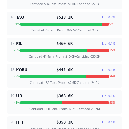
Cantidad
504
·
Tam. Prom.
$1.0K
·
Cantidad
55.5K
TAO
16
$528.1K
Liq.
0.2
%
91
%
9
%
Cantidad
22
·
Tam. Prom.
$87.5K
·
Cantidad
2.7K
FIL
17
$460.6K
Liq.
0.1
%
75
%
25
%
Cantidad
41
·
Tam. Prom.
$10.6K
·
Cantidad
635.3K
KORU
18
$442.0K
Liq.
0.1
%
75
%
26
%
Cantidad
182
·
Tam. Prom.
$2.6K
·
Cantidad
24.0K
UB
19
$368.6K
Liq.
0.1
%
48
%
53
%
Cantidad
1.6K
·
Tam. Prom.
$221
·
Cantidad
2.57M
HFT
20
$358.3K
Liq.
0.1
%
Cantidad
1.3K
·
Tam. Prom.
$295
·
Cantidad
19.16M