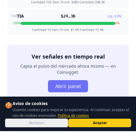
Cantidad
102
·
Tam. Prom.
$380
·
Cantidad
208.3K
TIA
100
$24.3K
Liq.
0.0
%
100
%
0
%
Cantidad
15
·
Tam. Prom.
$1.6K
·
Cantidad
72.4K
Ver señales en tiempo real
Capta el pulso del mercado ahora mismo — en
Coinugget.
Abrir panel
Aviso de cookies
🍪
Usamos cookies para mejorar tu experiencia. Al continuar, aceptas el
uso de cookies esenciales.
Política de cookies
Rechazar
Aceptar
Inicio
Comunidad
Explorar
Noticias
Más