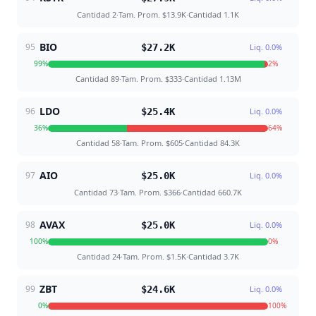
Cantidad
2
·
Tam. Prom.
$13.9K
·
Cantidad
1.1K
BIO
95
$27.2K
Liq.
0.0
%
99
%
2
%
Cantidad
89
·
Tam. Prom.
$333
·
Cantidad
1.13M
LDO
96
$25.4K
Liq.
0.0
%
36
%
64
%
Cantidad
58
·
Tam. Prom.
$605
·
Cantidad
84.3K
AIO
97
$25.0K
Liq.
0.0
%
Cantidad
73
·
Tam. Prom.
$366
·
Cantidad
660.7K
AVAX
98
$25.0K
Liq.
0.0
%
100
%
0
%
Cantidad
24
·
Tam. Prom.
$1.5K
·
Cantidad
3.7K
ZBT
99
$24.6K
Liq.
0.0
%
0
%
100
%