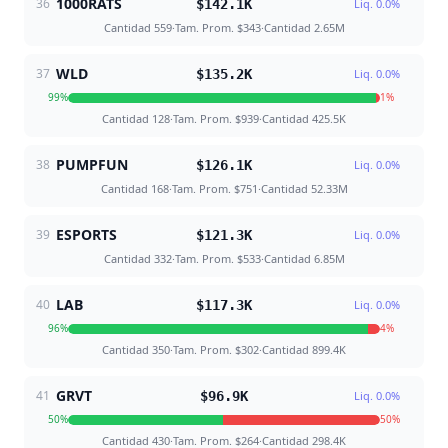
1000RATS
36
$142.1K
Liq.
0.0
%
Cantidad
559
·
Tam. Prom.
$343
·
Cantidad
2.65M
WLD
37
$135.2K
Liq.
0.0
%
99
%
1
%
Cantidad
128
·
Tam. Prom.
$939
·
Cantidad
425.5K
PUMPFUN
38
$126.1K
Liq.
0.0
%
Cantidad
168
·
Tam. Prom.
$751
·
Cantidad
52.33M
ESPORTS
39
$121.3K
Liq.
0.0
%
Cantidad
332
·
Tam. Prom.
$533
·
Cantidad
6.85M
LAB
40
$117.3K
Liq.
0.0
%
96
%
4
%
Cantidad
350
·
Tam. Prom.
$302
·
Cantidad
899.4K
GRVT
41
$96.9K
Liq.
0.0
%
50
%
50
%
Cantidad
430
·
Tam. Prom.
$264
·
Cantidad
298.4K