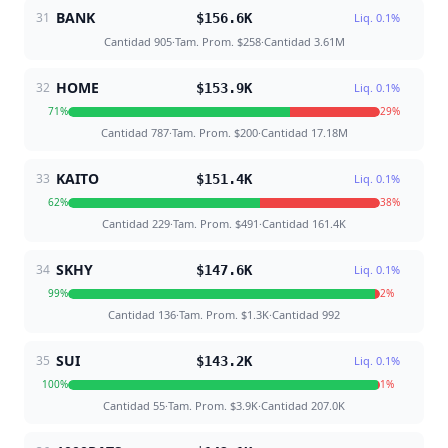
BANK
31
$156.6K
Liq.
0.1
%
Cantidad
905
·
Tam. Prom.
$258
·
Cantidad
3.61M
HOME
32
$153.9K
Liq.
0.1
%
71
%
29
%
Cantidad
787
·
Tam. Prom.
$200
·
Cantidad
17.18M
KAITO
33
$151.4K
Liq.
0.1
%
62
%
38
%
Cantidad
229
·
Tam. Prom.
$491
·
Cantidad
161.4K
SKHY
34
$147.6K
Liq.
0.1
%
99
%
2
%
Cantidad
136
·
Tam. Prom.
$1.3K
·
Cantidad
992
SUI
35
$143.2K
Liq.
0.1
%
100
%
1
%
Cantidad
55
·
Tam. Prom.
$3.9K
·
Cantidad
207.0K