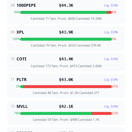
1000PEPE
68
$44.3K
Liq.
0.0
%
94
%
6
%
Cantidad
71
·
Tam. Prom.
$830
·
Cantidad
15.34M
XPL
69
$43.9K
Liq.
0.0
%
100
%
0
%
Cantidad
70
·
Tam. Prom.
$553
·
Cantidad
579.4K
COTI
70
$43.4K
Liq.
0.0
%
Cantidad
173
·
Tam. Prom.
$473
·
Cantidad
3.43M
PLTR
71
$43.0K
Liq.
0.0
%
3
%
97
%
Cantidad
48
·
Tam. Prom.
$1.2K
·
Cantidad
271
MVLL
72
$42.1K
Liq.
0.0
%
78
%
22
%
Cantidad
59
·
Tam. Prom.
$498
·
Cantidad
1.7K