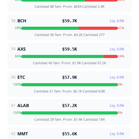
Cantidad
88
·
Tam. Prom.
$693
·
Cantidad
2.4K
BCH
58
$59.7K
Liq.
0.0
%
59
%
41
%
Cantidad
36
·
Tam. Prom.
$4.2K
·
Cantidad
277
AXS
59
$59.5K
Liq.
0.0
%
86
%
14
%
Cantidad
45
·
Tam. Prom.
$1.9K
·
Cantidad
67.2K
ETC
60
$57.9K
Liq.
0.0
%
100
%
0
%
Cantidad
21
·
Tam. Prom.
$6.1K
·
Cantidad
8.8K
ALAB
61
$57.2K
Liq.
0.0
%
100
%
0
%
Cantidad
29
·
Tam. Prom.
$1.4K
·
Cantidad
184
MMT
62
$55.6K
Liq.
0.0
%