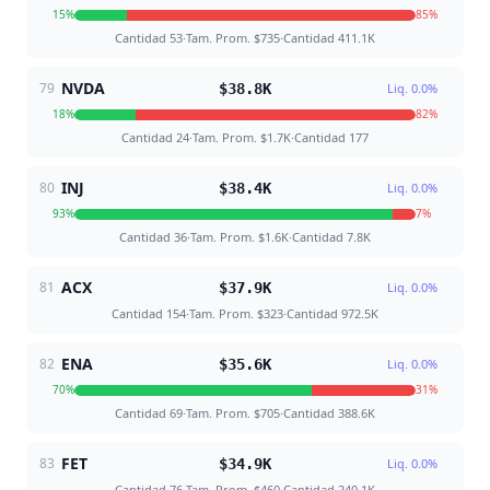
15
%
85
%
Cantidad
53
·
Tam. Prom.
$735
·
Cantidad
411.1K
NVDA
79
$38.8K
Liq.
0.0
%
18
%
82
%
Cantidad
24
·
Tam. Prom.
$1.7K
·
Cantidad
177
INJ
80
$38.4K
Liq.
0.0
%
93
%
7
%
Cantidad
36
·
Tam. Prom.
$1.6K
·
Cantidad
7.8K
ACX
81
$37.9K
Liq.
0.0
%
Cantidad
154
·
Tam. Prom.
$323
·
Cantidad
972.5K
ENA
82
$35.6K
Liq.
0.0
%
70
%
31
%
Cantidad
69
·
Tam. Prom.
$705
·
Cantidad
388.6K
FET
83
$34.9K
Liq.
0.0
%
Cantidad
76
·
Tam. Prom.
$460
·
Cantidad
240.1K