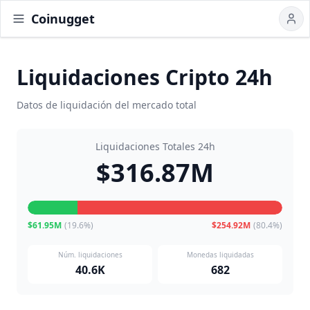
Coinugget
Liquidaciones Cripto 24h
Datos de liquidación del mercado total
Liquidaciones Totales 24h
$316.87M
$61.95M
(
19.6
%)
$254.92M
(
80.4
%)
Núm. liquidaciones
Monedas liquidadas
40.6K
682