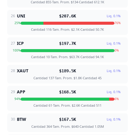
Cantidad
855
·
Tam. Prom.
$134
·
Cantidad
612.1K
UNI
26
$207.6K
Liq.
0.1
%
25
%
76
%
Cantidad
116
·
Tam. Prom.
$2.1K
·
Cantidad
50.7K
ICP
27
$197.7K
Liq.
0.1
%
100
%
0
%
Cantidad
10
·
Tam. Prom.
$63.7K
·
Cantidad
94.1K
XAUT
28
$189.5K
Liq.
0.1
%
Cantidad
137
·
Tam. Prom.
$1.8K
·
Cantidad
45
APP
29
$168.5K
Liq.
0.1
%
94
%
6
%
Cantidad
61
·
Tam. Prom.
$2.6K
·
Cantidad
511
BTW
30
$167.5K
Liq.
0.1
%
Cantidad
364
·
Tam. Prom.
$640
·
Cantidad
1.05M