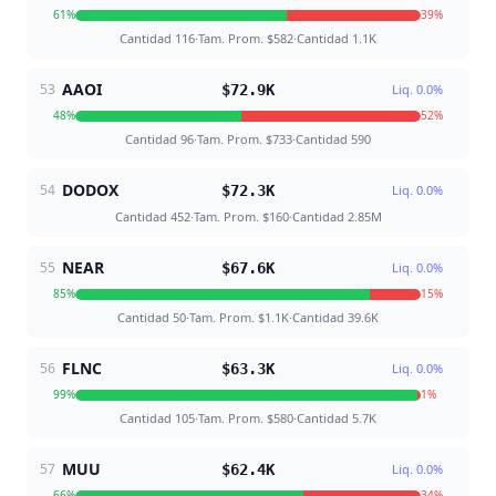
61
%
39
%
Cantidad
116
·
Tam. Prom.
$582
·
Cantidad
1.1K
AAOI
53
$72.9K
Liq.
0.0
%
48
%
52
%
Cantidad
96
·
Tam. Prom.
$733
·
Cantidad
590
DODOX
54
$72.3K
Liq.
0.0
%
Cantidad
452
·
Tam. Prom.
$160
·
Cantidad
2.85M
NEAR
55
$67.6K
Liq.
0.0
%
85
%
15
%
Cantidad
50
·
Tam. Prom.
$1.1K
·
Cantidad
39.6K
FLNC
56
$63.3K
Liq.
0.0
%
99
%
1
%
Cantidad
105
·
Tam. Prom.
$580
·
Cantidad
5.7K
MUU
57
$62.4K
Liq.
0.0
%
66
%
34
%