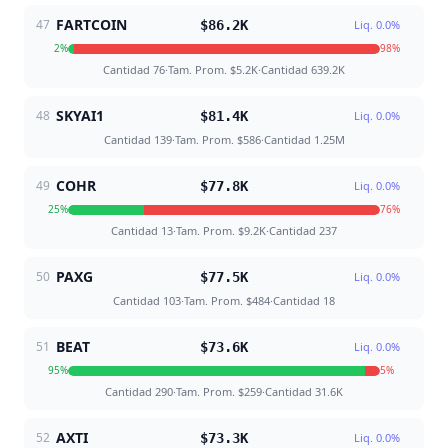
FARTCOIN
47
$86.2K
Liq.
0.0
%
2
%
98
%
Cantidad
76
·
Tam. Prom.
$5.2K
·
Cantidad
639.2K
SKYAI1
48
$81.4K
Liq.
0.0
%
Cantidad
139
·
Tam. Prom.
$586
·
Cantidad
1.25M
COHR
49
$77.8K
Liq.
0.0
%
25
%
76
%
Cantidad
13
·
Tam. Prom.
$9.2K
·
Cantidad
237
PAXG
50
$77.5K
Liq.
0.0
%
Cantidad
103
·
Tam. Prom.
$484
·
Cantidad
18
BEAT
51
$73.6K
Liq.
0.0
%
95
%
5
%
Cantidad
290
·
Tam. Prom.
$259
·
Cantidad
31.6K
AXTI
52
$73.3K
Liq.
0.0
%