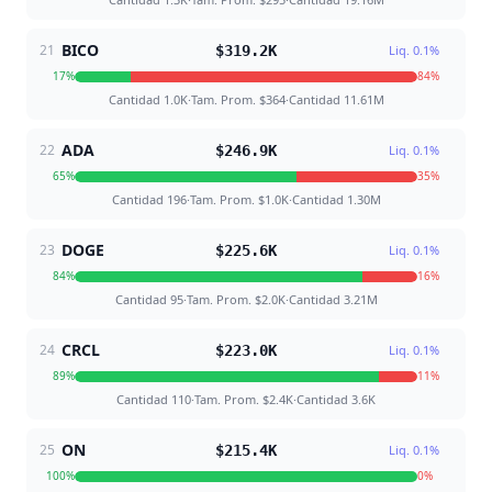
BICO
21
$319.2K
Liq.
0.1
%
17
%
84
%
Cantidad
1.0K
·
Tam. Prom.
$364
·
Cantidad
11.61M
ADA
22
$246.9K
Liq.
0.1
%
65
%
35
%
Cantidad
196
·
Tam. Prom.
$1.0K
·
Cantidad
1.30M
DOGE
23
$225.6K
Liq.
0.1
%
84
%
16
%
Cantidad
95
·
Tam. Prom.
$2.0K
·
Cantidad
3.21M
CRCL
24
$223.0K
Liq.
0.1
%
89
%
11
%
Cantidad
110
·
Tam. Prom.
$2.4K
·
Cantidad
3.6K
ON
25
$215.4K
Liq.
0.1
%
100
%
0
%