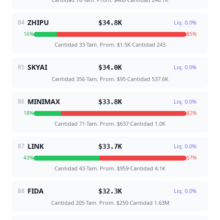
ZHIPU
84
$34.8K
Liq.
0.0
%
16
%
85
%
Cantidad
33
·
Tam. Prom.
$1.5K
·
Cantidad
243
SKYAI
85
$34.0K
Liq.
0.0
%
Cantidad
356
·
Tam. Prom.
$95
·
Cantidad
537.6K
MINIMAX
86
$33.8K
Liq.
0.0
%
18
%
82
%
Cantidad
71
·
Tam. Prom.
$637
·
Cantidad
1.0K
LINK
87
$33.7K
Liq.
0.0
%
43
%
57
%
Cantidad
43
·
Tam. Prom.
$959
·
Cantidad
4.1K
FIDA
88
$32.3K
Liq.
0.0
%
Cantidad
205
·
Tam. Prom.
$250
·
Cantidad
1.63M