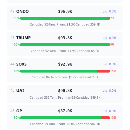
ONDO
42
$96.9K
Liq.
0.0
%
98
%
2
%
Cantidad
92
·
Tam. Prom.
$1.3K
·
Cantidad
259.1K
TRUMP
43
$95.3K
Liq.
0.0
%
100
%
0
%
Cantidad
52
·
Tam. Prom.
$1.9K
·
Cantidad
65.2K
SOXS
44
$92.9K
Liq.
0.0
%
85
%
15
%
Cantidad
84
·
Tam. Prom.
$1.2K
·
Cantidad
2.0K
UAI
45
$90.3K
Liq.
0.0
%
Cantidad
352
·
Tam. Prom.
$452
·
Cantidad
349.8K
OP
46
$87.0K
Liq.
0.0
%
90
%
10
%
Cantidad
29
·
Tam. Prom.
$3.8K
·
Cantidad
987.7K