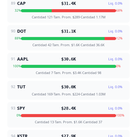
CAP
89
$31.4K
Liq.
0.0
%
32
%
68
%
Cantidad
121
·
Tam. Prom.
$289
·
Cantidad
1.17M
DOT
90
$31.1K
Liq.
0.0
%
88
%
12
%
Cantidad
42
·
Tam. Prom.
$1.6K
·
Cantidad
36.6K
AAPL
91
$30.6K
Liq.
0.0
%
100
%
0
%
Cantidad
7
·
Tam. Prom.
$3.4K
·
Cantidad
98
TUT
92
$30.0K
Liq.
0.0
%
Cantidad
169
·
Tam. Prom.
$224
·
Cantidad
1.03M
SPY
93
$28.4K
Liq.
0.0
%
0
%
100
%
Cantidad
13
·
Tam. Prom.
$1.6K
·
Cantidad
37
KSTR
94
$27.9K
Liq.
0.0
%