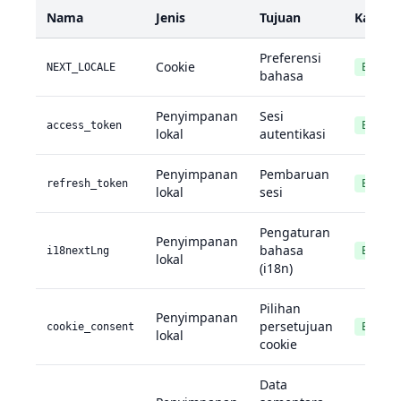
Nama
Jenis
Tujuan
Kategor
Preferensi
Cookie
Esensia
NEXT_LOCALE
bahasa
Penyimpanan
Sesi
Esensia
access_token
lokal
autentikasi
Penyimpanan
Pembaruan
Esensia
refresh_token
lokal
sesi
Pengaturan
Penyimpanan
bahasa
Esensia
i18nextLng
lokal
(i18n)
Pilihan
Penyimpanan
persetujuan
Esensia
cookie_consent
lokal
cookie
Data